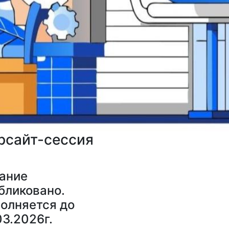
рсайт-сессия
ание
бликовано.
олняется до
03.2026г.