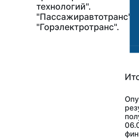
технологий".
"Пассажиравтотранс",
"Горэлектротранс".
Ит
Опу
рез
пол
06.
фин