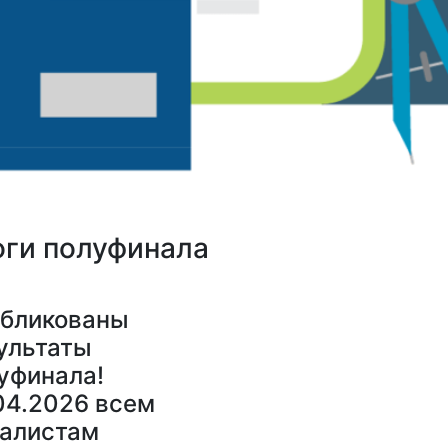
оги полуфинала
бликованы
ультаты
уфинала!
04.2026 всем
алистам